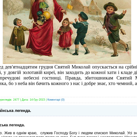
 дев'ятнадцятим грудня Святий Миколай опускається на срібній
у довгій золотавій киреї, він заходить до кожної хати і кладе 
пречудові небесні гостинці. Правда, збитошникам Святий 
а, бо з неба він бачить кожного з нас і добре знає, хто чемний, а 
ереглядів: 2477 | Дата:
14-Гру-2015
|
Коментарі (0)
їнська легенда.
ська легенда.
о. Жив в однім краю, служив Господу Богу і людям єпископ Миколай. Усі зн