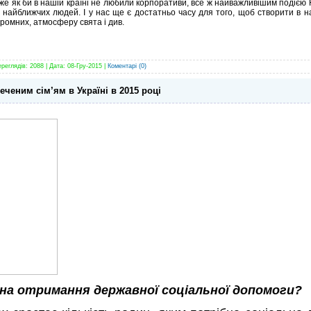
е як би в нашій країні не любили корпоративи, все ж найважливішим подією 
 найближчих людей. І у нас ще є достатньо часу для того, щоб створити в н
кромних, атмосферу свята і див.
ереглядів: 2088 | Дата:
08-Гру-2015
|
Коментарі (0)
ченим сім’ям в Україні в 2015 році
 на отримання
державної соціальної
допомог
и?