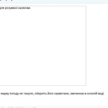
жарку погоду не тануло, оберніть його серветкою, змоченою в солоній воді.