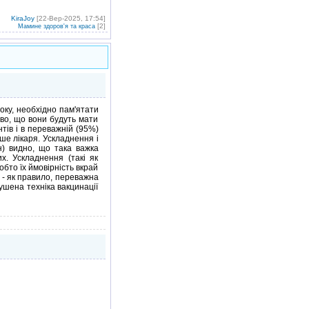
KiraJoy
[22-Вер-2025, 17:54]
[2]
Мамине здоров'я та краса
оку, необхідно пам'ятати
ово, що вони будуть мати
нтів і в переважній (95%)
ьше лікаря. Ускладнення і
н) видно, що така важка
х. Ускладнення (такі як
обто їх ймовірність вкрай
н - як правило, переважна
ушена техніка вакцинації