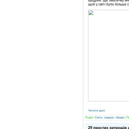
щедрий. Ще змалечку він
щоб у світі було більше 
Читати далі
Розділ:
Свята, традиції, обряди
| П
29 простих хитрощів 