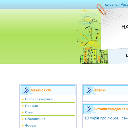
Головна
|
Реє
НА
В
Меню сайту
Новини
Головна сторінка
Про нас
Останні повідомлен
Статті
10 міфів про любов і сек
Оголошення
Форум