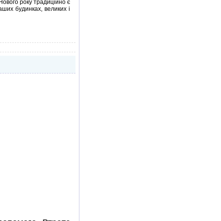
Нового року традиційно є
аших будинках, великих і