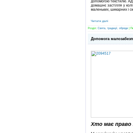
допомогою текстилю. Адж
домашнє застілля у колі
маленьких, шикарних і с
Читати далі
Розділ:
Свята, традиції, обряди
| П
Допомога малозабезпе
Хто ма
є право