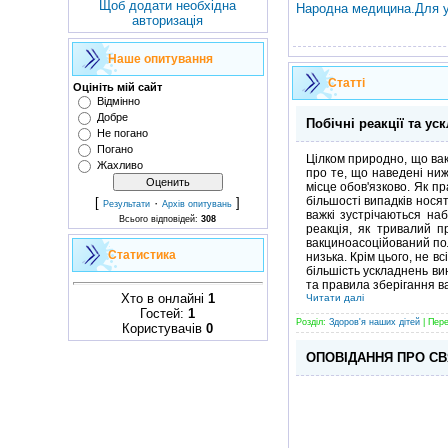
Щоб додати необхідна
Народна медицина.Для ус
авторизація
Наше опитування
Статті
Оцініть мій сайт
Відмінно
Добре
Побічні реакції та ус
Не погано
Погано
Цілком природно, що вак
Жахливо
про те, що наведені ниж
місце обов'язково. Як пр
більшості випадків носят
[
·
]
Результати
Архів опитувань
важкі зустрічаються на
Всього відповідей:
308
реакція, як тривалий п
вакциноасоційований полі
Статистика
низька. Крім цього, не в
більшість ускладнень ви
та правила зберігання в
Хто в онлайні
1
Читати далі
Гостей:
1
Розділ:
Здоров'я наших дітей
| Пере
Користувачів
0
ОПОВІДАННЯ ПРО С