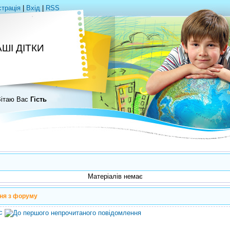
страція
|
Вхід
|
RSS
ШІ ДІТКИ
ітаю Вас
Гість
Матеріалів немає
ня з форуму
с