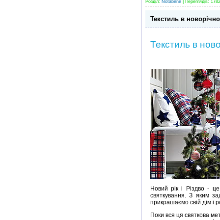
Розділ:
Notabene
| Переглядів: 1782
Текстиль в новорічно
Текстиль в ново
Новий рік і Різдво - ц
святкування. З яким з
прикрашаємо свій дім і 
Поки вся ця святкова ме