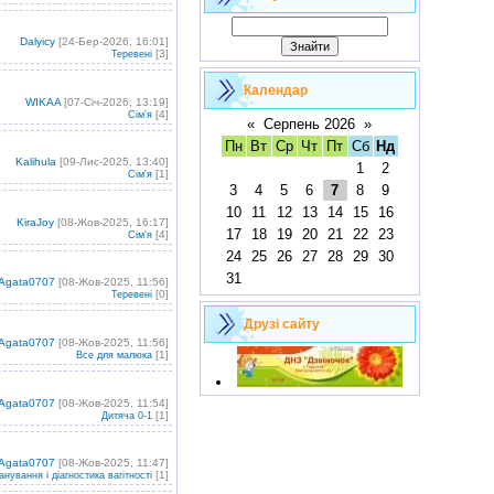
Dalyicy
[24-Бер-2026, 16:01]
[3]
Теревені
Календар
WIKAA
[07-Січ-2026, 13:19]
[4]
Сім'я
«
Серпень 2026
»
Пн
Вт
Ср
Чт
Пт
Сб
Нд
Kalihula
[09-Лис-2025, 13:40]
1
2
[1]
Сім'я
3
4
5
6
7
8
9
10
11
12
13
14
15
16
KiraJoy
[08-Жов-2025, 16:17]
17
18
19
20
21
22
23
[4]
Сім'я
24
25
26
27
28
29
30
31
Agata0707
[08-Жов-2025, 11:56]
[0]
Теревені
Друзі сайту
Agata0707
[08-Жов-2025, 11:56]
[1]
Все для малюка
Agata0707
[08-Жов-2025, 11:54]
[1]
Дитяча 0-1
Agata0707
[08-Жов-2025, 11:47]
[1]
анування і діагностика вагітності