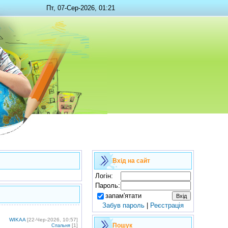
Пт, 07-Сер-2026, 01:21
Вхід на сайт
Логін:
Пароль:
запам'ятати
Забув пароль
|
Реєстрація
WIKAA
[22-Чер-2026, 10:57]
Пошук
[1]
Спальня