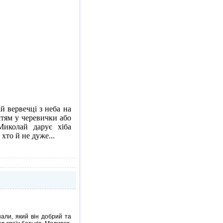
 вервечці з неба на
дітям у черевички або
Миколай дарує хіба
хто й не дуже...
али, який він добрий та