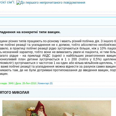
ієї сім"ї.
кладнення на конкретні типи вакцин.
цини різних типів працюють по-різному і мають різний побічна дія. З іншого б
че побічні реакції та ускладнення не є догмою, тобто абсолютно необов'язк
авило, в практиці побічні реакції рідко зустрічаються більше, ніж у 10% паціє
ь незначний характер, тобто вони не вимагають уваги ні пацієнта, ні тим біл
багато рідше - на прикладі АКДС (однієї з найбільших реактогенних вакци
ронизливий плач дитини зустрічається в 1 з 200 (тобто у 0,5%) щеплени
омієліт) зустрічаються з частотою 1 на один або кілька мільйонів щеплень, т
сі важкі побічні реакції та ускладнення можна віднести за рахунок самих вакци
никають там, де не були дотримані протипоказання до введення вакцин, пор
акцин.
глядів: 3649 | Дата:
26-Лют-2016
|
Коментарі (0)
ВЯТОГО МИКОЛАЯ