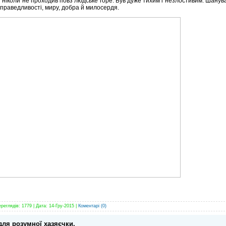
 ніколи не проходив повз людське горе. Був дуже тихим і незлостивим. Шанував
справедливості, миру, добра й милосердя.
ереглядів: 1779 | Дата:
14-Гру-2015
|
Коментарі (0)
для розумної хазяєчки.