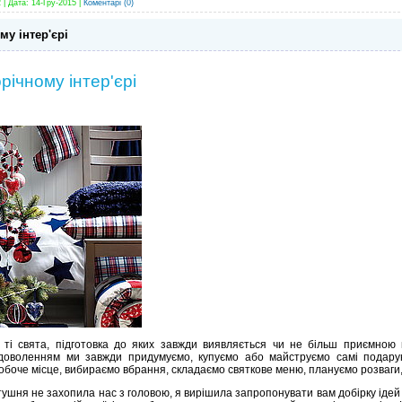
 | Дата:
14-Гру-2015
|
Коментарі (0)
му інтер'єрі
річному інтер'єрі
е ті свята, підготовка до яких завжди виявляється чи не більш приємною
адоволенням ми завжди придумуємо, купуємо або майструємо самі подарунк
робоче місце, вибираємо вбрання, складаємо святкове меню, плануємо розваги,
тушня не захопила нас з головою, я вирішила запропонувати вам добірку ідей