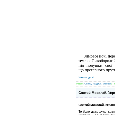
Зимової ночі перед
землю. Сивобородий, 
під подушки свої 
що прегарного прутик
Читати далі
Розділ:
Свята, традиції, обряди
| П
Святий Миколай. Укра
Святий Миколай. Україн
То було дуже-дуже давн